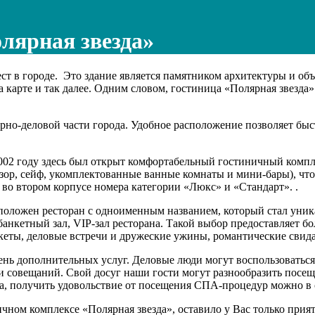
лярная звезда»
т в городе. Это здание является памятником архитектуры и объ
на карте и так далее. Одним словом, гостиница «Полярная звезд
но-деловой части города. Удобное расположение позволяет быстр
2002 году здесь был открыт комфортабельный гостиничный компл
ор, сейф, укомплектованные ванные комнаты и мини-бары), чтоб
о втором корпусе номера категории «Люкс» и «Стандарт». .
сположен ресторан с одноименным названием, который стал уни
 банкетный зал, VIP-зал ресторана. Такой выбор предоставляет
кеты, деловые встречи и дружеские ужины, романтические свида
ень дополнительных услуг. Деловые люди могут воспользоваться
 совещаний. Свой досуг наши гости могут разнообразить посеще
ра, получить удовольствие от посещения СПА-процедур можно в 
ичном комплексе «Полярная звезда», оставило у Вас только при