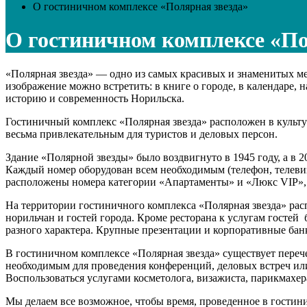
О гостиничном комплексе «Полярная звезда»
О гостиничном комплексе «По
«Полярная звезда» — одно из самых красивых и знаменитых мес
изображение можно встретить: в книге о городе, в календаре, 
историю и современность Норильска.
Гостиничный комплекс «Полярная звезда» расположен в культур
весьма привлекательным для туристов и деловых персон.
Здание «Полярной звезды» было воздвигнуто в 1945 году, а в 
Каждый номер оборудован всем необходимым (телефон, телевиз
расположены номера категории «Апартаменты» и «Люкс VIP», в
На территории гостиничного комплекса «Полярная звезда» ра
норильчан и гостей города. Кроме ресторана к услугам гостей
разного характера. Крупные презентации и корпоративные бан
В гостиничном комплексе «Полярная звезда» существует переч
необходимым для проведения конференций, деловых встреч или
Воспользоваться услугами косметолога, визажиста, парикмахе
Мы делаем все возможное, чтобы время, проведенное в гостин